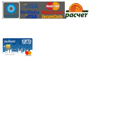
Карты рассрочки:
Режим работы:
Пн.-Пт.: 8.00-17.00
Сб: 9.00-14.00,
Вс.: Выходной.
*Прием заказа через корзину сайта, круглосуточно.
*Если интересуещего вас товара нет в наличии, свяжитесь с
нашим менеджером или оставьте сообщение по электронной
почте, в рабочее время ваше сообщение будет обработано.