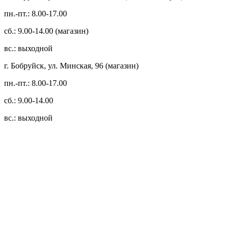
пн.-пт.: 8.00-17.00
сб.: 9.00-14.00 (магазин)
вс.: выходной
г. Бобруйск, ул. Минская, 96 (магазин)
пн.-пт.: 8.00-17.00
сб.: 9.00-14.00
вс.: выходной
3.14zdc
Способы оплаты:
Безналичный банковский перевод
Наличными денежными средствами при самовывозе
Банковской пластиковой карточкой в режиме "онлайн"
АИС "Расчет" (ЕРИП)