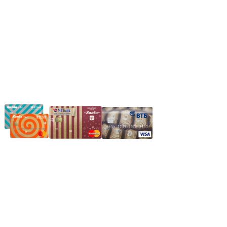
*Если интересуещего вас товара нет в наличии, свяжитесь с
нашим менеджером или оставьте сообщение по электронной
почте, в рабочее время ваше сообщение будет обработано.
Частное производственное унитарное предприятие
"Энергостройкомплекс"
Юридический адрес: 213805, г. Бобруйск, пер. Расковой, 9
УНН 790313889
Свидетельство о регистрации