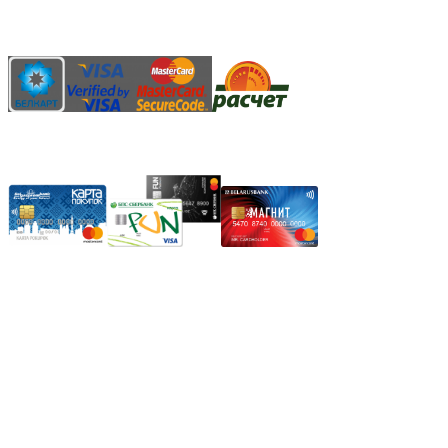
АИС "Расчет" (ЕРИП)
Карты рассрочки:
Режим работы:
Пн.-Пт.: 8.00-17.00
Сб: 9.00-14.00,
Вс.: Выходной.
*Прием заказа через корзину сайта, круглосуточно.