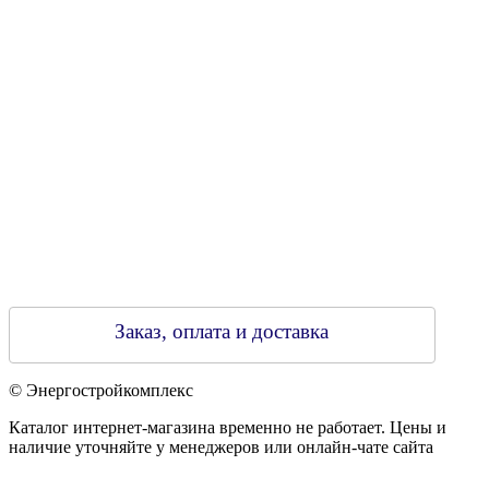
790313889 от 14.03.2006 г.
Регистрирующий орган: Бобруйский горисполком,
Зарегестрирован в торговом реестре 29.02.2016
Заказ, оплата и доставка
© Энергостройкомплекс
Каталог интернет-магазина временно не работает. Цены и
наличие уточняйте у менеджеров или онлайн-чате сайта