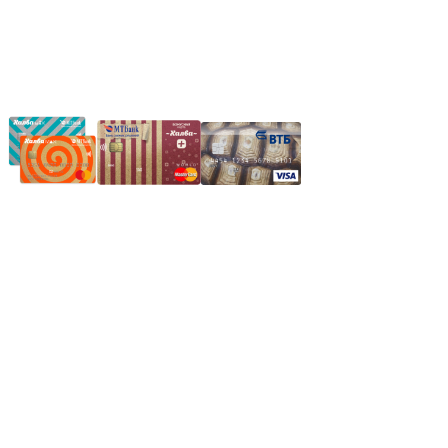
Частное производственное унитарное предприятие
"Энергостройкомплекс"
Юридический адрес: 213805, г. Бобруйск, пер. Расковой, 9
УНН 790313889
Свидетельство о регистрации
790313889 от 14.03.2006 г.
Регистрирующий орган: Бобруйский горисполком,
Зарегестрирован в торговом реестре 29.02.2016