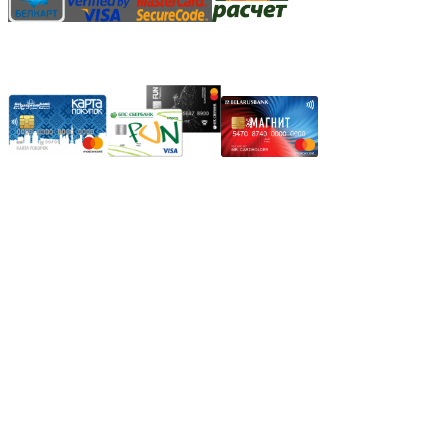
Карты рассрочки:
Режим работы:
Пн.-Пт.: 8.00-17.00
Сб: 9.00-14.00,
Вс.: Выходной.
*Прием заказа через корзину сайта, круглосуточно.
*Если интересуещего вас товара нет в наличии, свяжитесь с
нашим менеджером или оставьте сообщение по электронной
почте, в рабочее время ваше сообщение будет обработано.