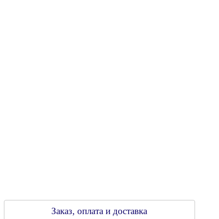
"Энергостройкомплекс"
Юридический адрес: 213805, г. Бобруйск, пер. Расковой, 9
УНН 790313889
Свидетельство о регистрации
790313889 от 14.03.2006 г.
Регистрирующий орган: Бобруйский горисполком,
Зарегестрирован в торговом реестре 29.02.2016
Заказ, оплата и доставка