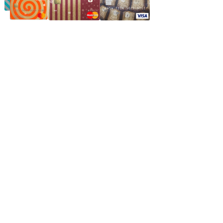
Частное производственное унитарное предприятие
"Энергостройкомплекс"
Юридический адрес: 213805, г. Бобруйск, пер. Расковой, 9
УНН 790313889
Свидетельство о регистрации
790313889 от 14.03.2006 г.
Регистрирующий орган: Бобруйский горисполком,
Зарегестрирован в торговом реестре 29.02.2016