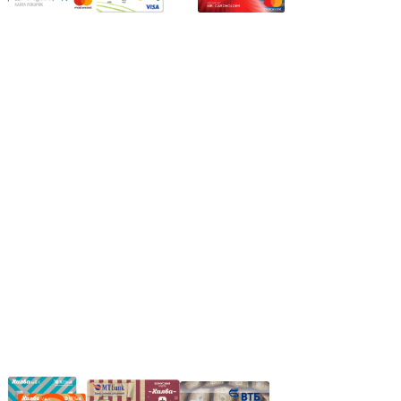
Режим работы:
Пн.-Пт.: 8.00-17.00
Сб: 9.00-14.00,
Вс.: Выходной.
*Прием заказа через корзину сайта, круглосуточно.
*Если интересуещего вас товара нет в наличии, свяжитесь с
нашим менеджером или оставьте сообщение по электронной
почте, в рабочее время ваше сообщение будет обработано.