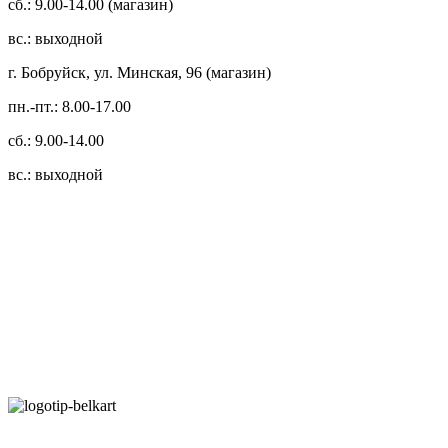
сб.: 9.00-14.00 (магазин)
вс.: выходной
г. Бобруйск, ул. Минская, 96 (магазин)
пн.-пт.: 8.00-17.00
сб.: 9.00-14.00
вс.: выходной
3.14zdc
Способы оплаты:
Безналичный банковский перевод
Наличными денежными средствами при самовывозе
Банковской пластиковой карточкой в режиме "онлайн"
АИС "Расчет" (ЕРИП)
Карты рассрочки: