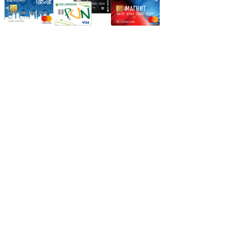
Режим работы:
Пн.-Пт.: 8.00-17.00
Сб: 9.00-14.00,
Вс.: Выходной.
*Прием заказа через корзину сайта, круглосуточно.
*Если интересуещего вас товара нет в наличии, свяжитесь с
нашим менеджером или оставьте сообщение по электронной
почте, в рабочее время ваше сообщение будет обработано.