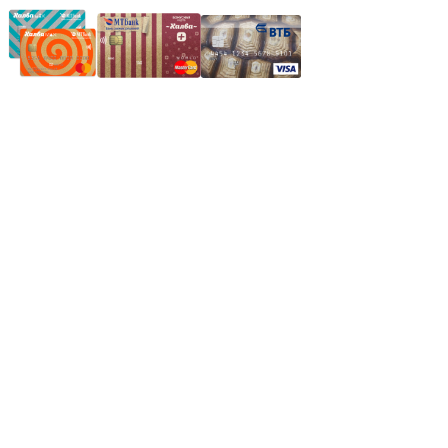
Частное производственное унитарное предприятие
"Энергостройкомплекс"
Юридический адрес: 213805, г. Бобруйск, пер. Расковой, 9
УНН 790313889
Свидетельство о регистрации
790313889 от 14.03.2006 г.
Регистрирующий орган: Бобруйский горисполком,
Зарегестрирован в торговом реестре 29.02.2016