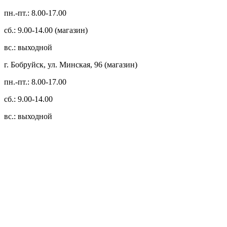
пн.-пт.: 8.00-17.00
сб.: 9.00-14.00 (магазин)
вс.: выходной
г. Бобруйск, ул. Минская, 96 (магазин)
пн.-пт.: 8.00-17.00
сб.: 9.00-14.00
вс.: выходной
3.14zdc
Способы оплаты:
Безналичный банковский перевод
Наличными денежными средствами при самовывозе
Банковской пластиковой карточкой в режиме "онлайн"
АИС "Расчет" (ЕРИП)