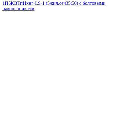
1П5КВТпНхнг-LS-1 (5жил.сеч35;50) с болтовыми
наконечниками