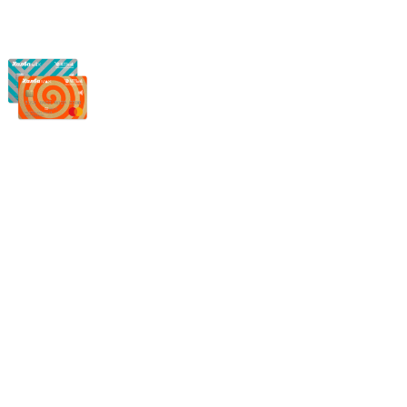
Частное производственное унитарное предприятие
"Энергостройкомплекс"
Юридический адрес: 213805, г. Бобруйск, пер. Расковой, 9
УНН 790313889
Свидетельство о регистрации
790313889 от 14.03.2006 г.
Регистрирующий орган: Бобруйский горисполком,
Зарегестрирован в торговом реестре 29.02.2016