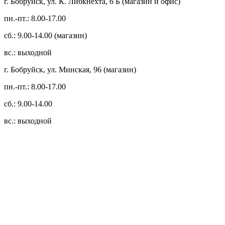
г. Бобруйск, ул. К. Либкнехта, 6 Б (магазин и офис)
пн.-пт.: 8.00-17.00
сб.: 9.00-14.00 (магазин)
вс.: выходной
г. Бобруйск, ул. Минская, 96 (магазин)
пн.-пт.: 8.00-17.00
сб.: 9.00-14.00
вс.: выходной
3.14zdc
Способы оплаты:
Безналичный банковский перевод
Наличными денежными средствами при самовывозе
Банковской пластиковой карточкой в режиме "онлайн"
АИС "Расчет" (ЕРИП)