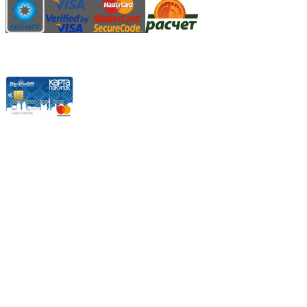
Карты рассрочки:
Режим работы:
Пн.-Пт.: 8.00-17.00
Сб: 9.00-14.00,
Вс.: Выходной.
*Прием заказа через корзину сайта, круглосуточно.
*Если интересуещего вас товара нет в наличии, свяжитесь с
нашим менеджером или оставьте сообщение по электронной
почте, в рабочее время ваше сообщение будет обработано.