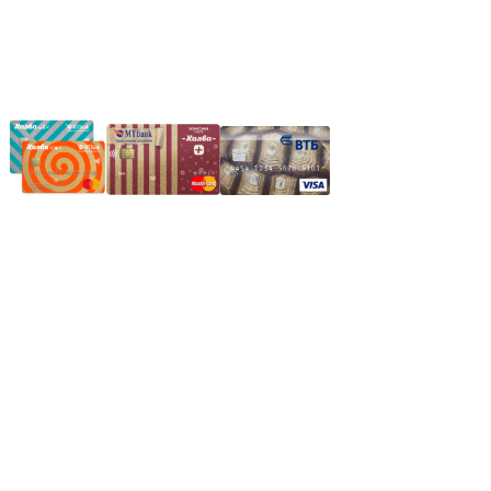
Частное производственное унитарное предприятие
"Энергостройкомплекс"
Юридический адрес: 213805, г. Бобруйск, пер. Расковой, 9
УНН 790313889
Свидетельство о регистрации
790313889 от 14.03.2006 г.
Регистрирующий орган: Бобруйский горисполком,
Зарегестрирован в торговом реестре 29.02.2016