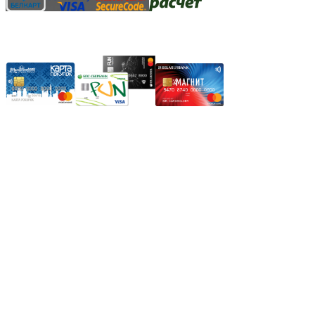
Карты рассрочки:
Режим работы:
Пн.-Пт.: 8.00-17.00
Сб: 9.00-14.00,
Вс.: Выходной.
*Прием заказа через корзину сайта, круглосуточно.
*Если интересуещего вас товара нет в наличии, свяжитесь с
нашим менеджером или оставьте сообщение по электронной
почте, в рабочее время ваше сообщение будет обработано.