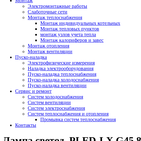
Монтаж
Электромонтажные работы
Слаботочные сети
Монтаж теплоснабжения
Монтаж индивидуальных котельных
Монтаж тепловых пунктов
монтаж узлов учета тепла
Монтаж калориферов и завес
Монтаж отопления
Монтаж вентиляции
Пуско-наладка
Электрофизические измерения
Наладка электрооборудования
Пуско-наладка теплоснабжения
Пуско-наладка холодоснабжения
Пуско-наладка вентиляции
Сервис и ремонт
Систем холодоснабжения
Систем вентиляции
Систем электроснабжения
Систем теплоснабжения и отопления
Промывка систем теплоснабжения
Контакты
Лампа светод. PLED-LX G45 8