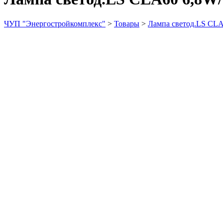
ЧУП "Энергостройкомплекс"
>
Товары
>
Лампа светод.LS CLA