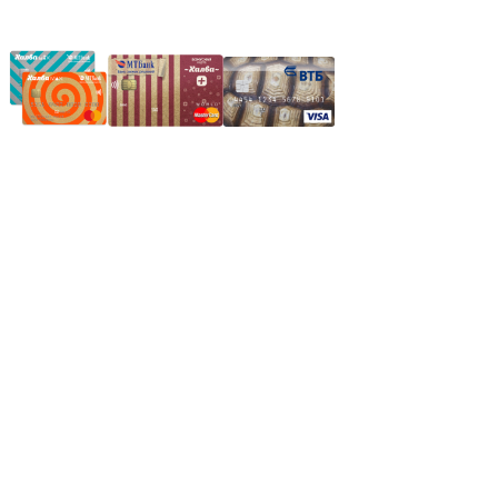
Частное производственное унитарное предприятие
"Энергостройкомплекс"
Юридический адрес: 213805, г. Бобруйск, пер. Расковой, 9
УНН 790313889
Свидетельство о регистрации
790313889 от 14.03.2006 г.
Регистрирующий орган: Бобруйский горисполком,
Зарегестрирован в торговом реестре 29.02.2016