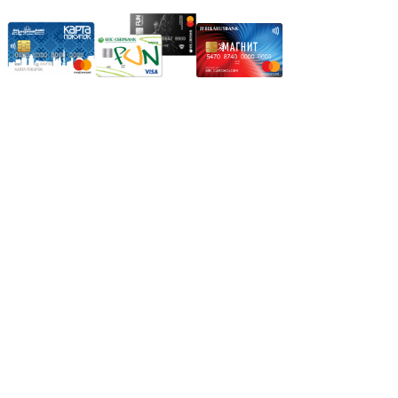
Режим работы:
Пн.-Пт.: 8.00-17.00
Сб: 9.00-14.00,
Вс.: Выходной.
*Прием заказа через корзину сайта, круглосуточно.
*Если интересуещего вас товара нет в наличии, свяжитесь с
нашим менеджером или оставьте сообщение по электронной
почте, в рабочее время ваше сообщение будет обработано.