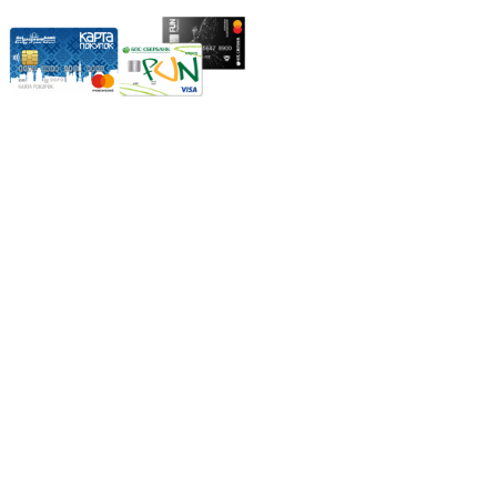
Режим работы:
Пн.-Пт.: 8.00-17.00
Сб: 9.00-14.00,
Вс.: Выходной.
*Прием заказа через корзину сайта, круглосуточно.
*Если интересуещего вас товара нет в наличии, свяжитесь с
нашим менеджером или оставьте сообщение по электронной
почте, в рабочее время ваше сообщение будет обработано.