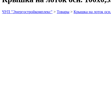
ЧУП "Энергостройкомплекс"
>
Товары
>
Крышка на лоток осн.