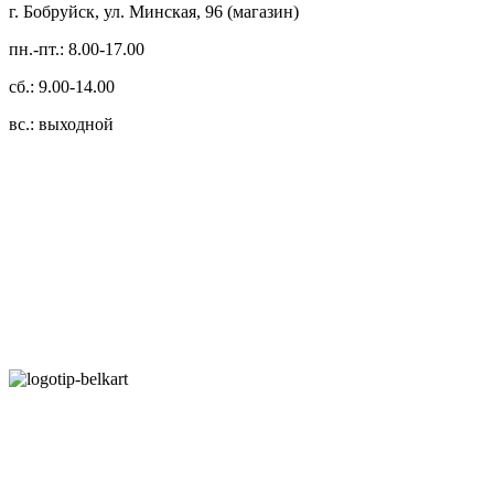
г. Бобруйск, ул. Минская, 96 (магазин)
пн.-пт.: 8.00-17.00
сб.: 9.00-14.00
вс.: выходной
3.14zdc
Способы оплаты:
Безналичный банковский перевод
Наличными денежными средствами при самовывозе
Банковской пластиковой карточкой в режиме "онлайн"
АИС "Расчет" (ЕРИП)
Карты рассрочки: