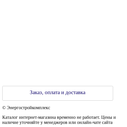
Свидетельство о регистрации
790313889 от 14.03.2006 г.
Регистрирующий орган: Бобруйский горисполком,
Зарегестрирован в торговом реестре 29.02.2016
Заказ, оплата и доставка
© Энергостройкомплекс
Каталог интернет-магазина временно не работает. Цены и
наличие уточняйте у менеджеров или онлайн-чате сайта