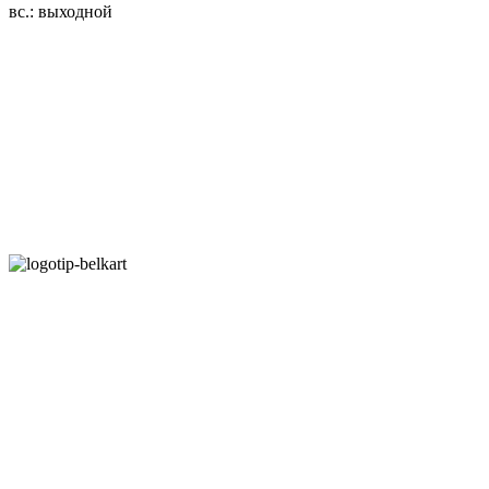
вс.: выходной
3.14zdc
Способы оплаты:
Безналичный банковский перевод
Наличными денежными средствами при самовывозе
Банковской пластиковой карточкой в режиме "онлайн"
АИС "Расчет" (ЕРИП)
Карты рассрочки:
Режим работы:
Пн.-Пт.: 8.00-17.00
Сб: 9.00-14.00,