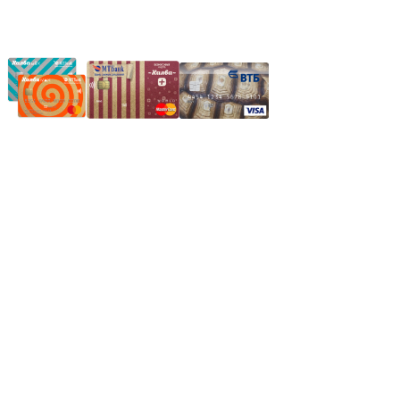
Частное производственное унитарное предприятие
"Энергостройкомплекс"
Юридический адрес: 213805, г. Бобруйск, пер. Расковой, 9
УНН 790313889
Свидетельство о регистрации
790313889 от 14.03.2006 г.
Регистрирующий орган: Бобруйский горисполком,
Зарегестрирован в торговом реестре 29.02.2016