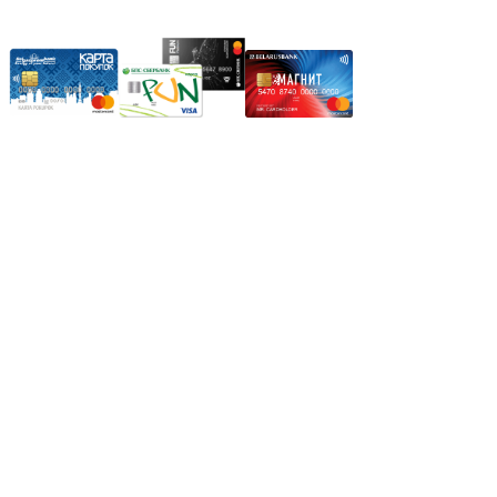
Карты рассрочки:
Режим работы:
Пн.-Пт.: 8.00-17.00
Сб: 9.00-14.00,
Вс.: Выходной.
*Прием заказа через корзину сайта, круглосуточно.
*Если интересуещего вас товара нет в наличии, свяжитесь с
нашим менеджером или оставьте сообщение по электронной
почте, в рабочее время ваше сообщение будет обработано.