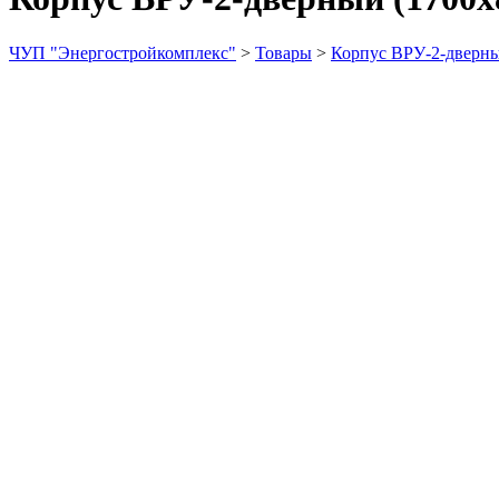
ЧУП "Энергостройкомплекс"
>
Товары
>
Корпус ВРУ-2-дверны