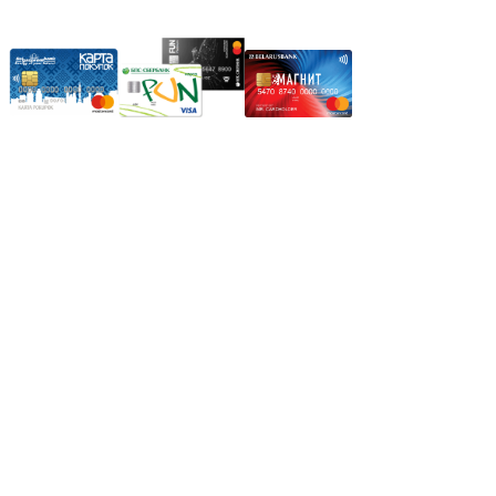
Карты рассрочки:
Режим работы:
Пн.-Пт.: 8.00-17.00
Сб: 9.00-14.00,
Вс.: Выходной.
*Прием заказа через корзину сайта, круглосуточно.
*Если интересуещего вас товара нет в наличии, свяжитесь с
нашим менеджером или оставьте сообщение по электронной
почте, в рабочее время ваше сообщение будет обработано.