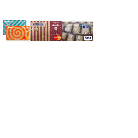
Частное производственное унитарное предприятие
"Энергостройкомплекс"
Юридический адрес: 213805, г. Бобруйск, пер. Расковой, 9
УНН 790313889
Свидетельство о регистрации
790313889 от 14.03.2006 г.
Регистрирующий орган: Бобруйский горисполком,
Зарегестрирован в торговом реестре 29.02.2016