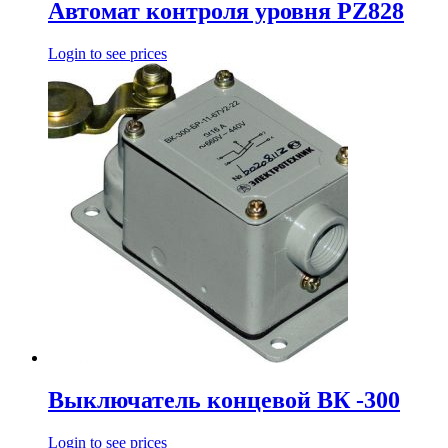
Автомат контроля уровня PZ828
Login to see prices
Выключатель концевой ВК -300
Login to see prices