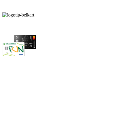
АИС "Расчет" (ЕРИП)
Карты рассрочки:
Режим работы:
Пн.-Пт.: 8.00-17.00
Сб: 9.00-14.00,
Вс.: Выходной.
*Прием заказа через корзину сайта, круглосуточно.
*Если интересуещего вас товара нет в наличии, свяжитесь с
нашим менеджером или оставьте сообщение по электронной
почте, в рабочее время ваше сообщение будет обработано.