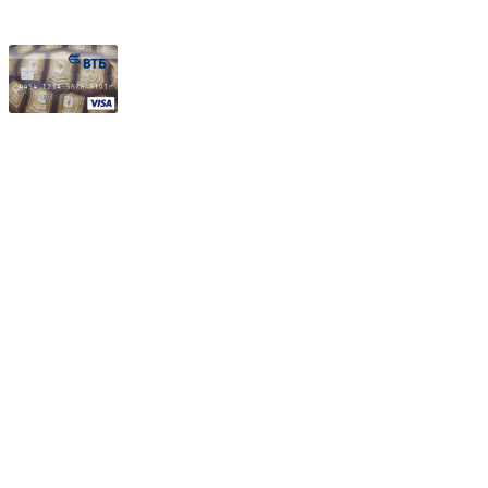
Частное производственное унитарное предприятие
"Энергостройкомплекс"
Юридический адрес: 213805, г. Бобруйск, пер. Расковой, 9
УНН 790313889
Свидетельство о регистрации
790313889 от 14.03.2006 г.
Регистрирующий орган: Бобруйский горисполком,
Зарегестрирован в торговом реестре 29.02.2016