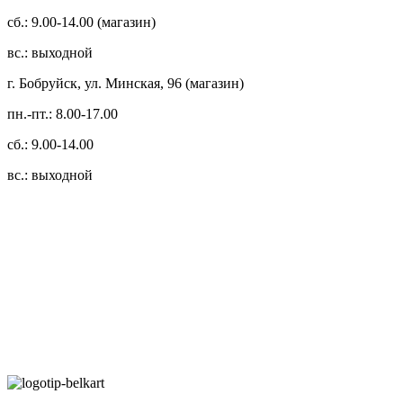
сб.: 9.00-14.00 (магазин)
вс.: выходной
г. Бобруйск, ул. Минская, 96 (магазин)
пн.-пт.: 8.00-17.00
сб.: 9.00-14.00
вс.: выходной
3.14zdc
Способы оплаты:
Безналичный банковский перевод
Наличными денежными средствами при самовывозе
Банковской пластиковой карточкой в режиме "онлайн"
АИС "Расчет" (ЕРИП)