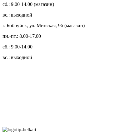
сб.: 9.00-14.00 (магазин)
вс.: выходной
г. Бобруйск, ул. Минская, 96 (магазин)
пн.-пт.: 8.00-17.00
сб.: 9.00-14.00
вс.: выходной
3.14zdc
Способы оплаты:
Безналичный банковский перевод
Наличными денежными средствами при самовывозе
Банковской пластиковой карточкой в режиме "онлайн"
АИС "Расчет" (ЕРИП)