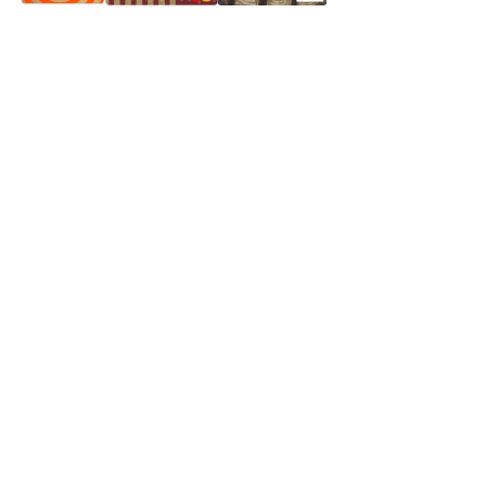
Частное производственное унитарное предприятие
"Энергостройкомплекс"
Юридический адрес: 213805, г. Бобруйск, пер. Расковой, 9
УНН 790313889
Свидетельство о регистрации
790313889 от 14.03.2006 г.
Регистрирующий орган: Бобруйский горисполком,
Зарегестрирован в торговом реестре 29.02.2016