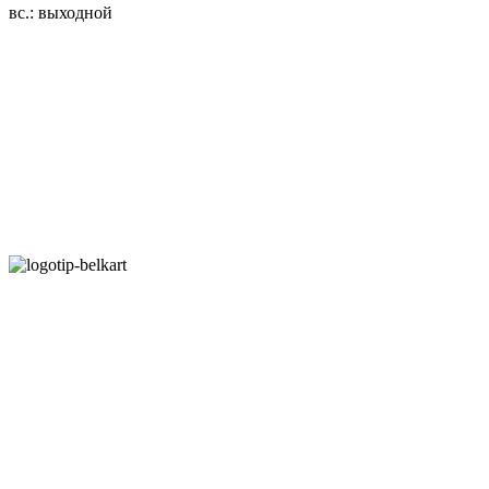
вс.: выходной
3.14zdc
Способы оплаты:
Безналичный банковский перевод
Наличными денежными средствами при самовывозе
Банковской пластиковой карточкой в режиме "онлайн"
АИС "Расчет" (ЕРИП)
Карты рассрочки:
Режим работы:
Пн.-Пт.: 8.00-17.00
Сб: 9.00-14.00,