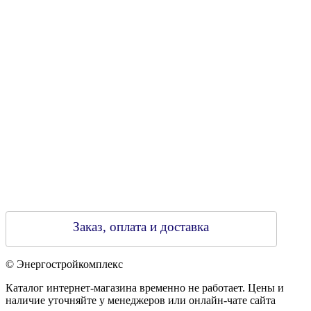
Свидетельство о регистрации
790313889 от 14.03.2006 г.
Регистрирующий орган: Бобруйский горисполком,
Зарегестрирован в торговом реестре 29.02.2016
Заказ, оплата и доставка
© Энергостройкомплекс
Каталог интернет-магазина временно не работает. Цены и
наличие уточняйте у менеджеров или онлайн-чате сайта