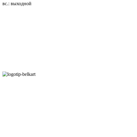
вс.: выходной
3.14zdc
Способы оплаты:
Безналичный банковский перевод
Наличными денежными средствами при самовывозе
Банковской пластиковой карточкой в режиме "онлайн"
АИС "Расчет" (ЕРИП)
Карты рассрочки:
Режим работы:
Пн.-Пт.: 8.00-17.00
Сб: 9.00-14.00,