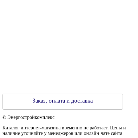
Свидетельство о регистрации
790313889 от 14.03.2006 г.
Регистрирующий орган: Бобруйский горисполком,
Зарегестрирован в торговом реестре 29.02.2016
Заказ, оплата и доставка
© Энергостройкомплекс
Каталог интернет-магазина временно не работает. Цены и
наличие уточняйте у менеджеров или онлайн-чате сайта