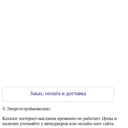
Свидетельство о регистрации
790313889 от 14.03.2006 г.
Регистрирующий орган: Бобруйский горисполком,
Зарегестрирован в торговом реестре 29.02.2016
Заказ, оплата и доставка
© Энергостройкомплекс
Каталог интернет-магазина временно не работает. Цены и
наличие уточняйте у менеджеров или онлайн-чате сайта