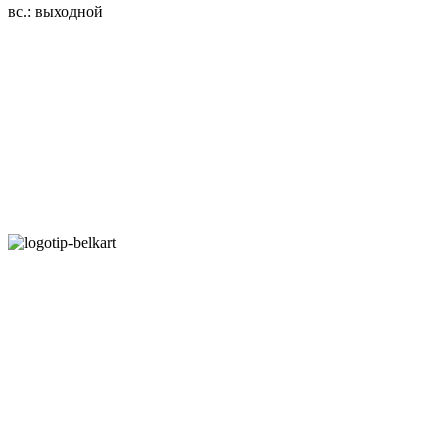
вс.: выходной
3.14zdc
Способы оплаты:
Безналичный банковский перевод
Наличными денежными средствами при самовывозе
Банковской пластиковой карточкой в режиме "онлайн"
АИС "Расчет" (ЕРИП)
Карты рассрочки:
Режим работы:
Пн.-Пт.: 8.00-17.00
Сб: 9.00-14.00,