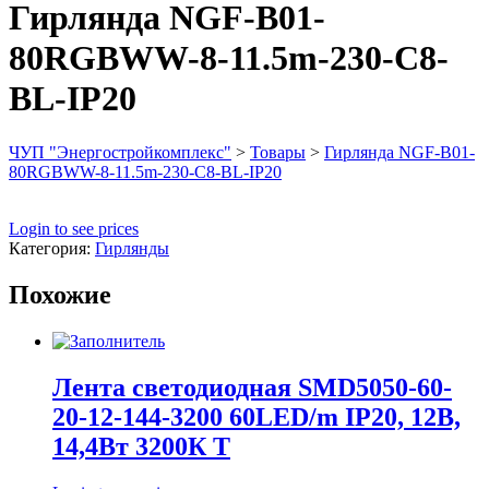
Гирлянда NGF-B01-
80RGBWW-8-11.5m-230-C8-
BL-IP20
ЧУП "Энергостройкомплекс"
>
Товары
>
Гирлянда NGF-B01-
80RGBWW-8-11.5m-230-C8-BL-IP20
Login to see prices
Категория:
Гирлянды
Похожие
Лента светодиодная SMD5050-60-
20-12-144-3200 60LED/m IP20, 12В,
14,4Вт 3200К Т