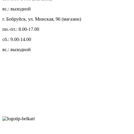
вс.: выходной
г. Бобруйск, ул. Минская, 96 (магазин)
пн.-пт.: 8.00-17.00
сб.: 9.00-14.00
вс.: выходной
3.14zdc
Способы оплаты:
Безналичный банковский перевод
Наличными денежными средствами при самовывозе
Банковской пластиковой карточкой в режиме "онлайн"
АИС "Расчет" (ЕРИП)
Карты рассрочки: