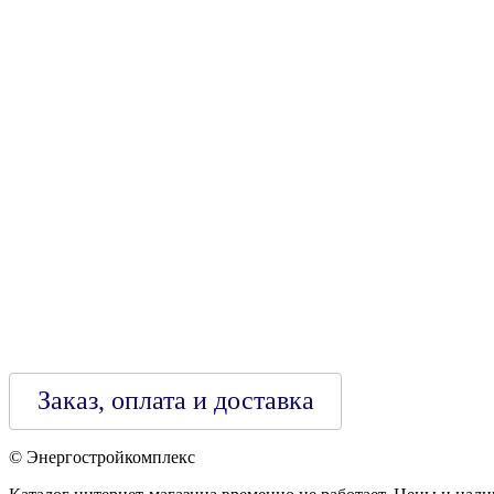
УНН 790313889
Свидетельство о регистрации
790313889 от 14.03.2006 г.
Регистрирующий орган: Бобруйский горисполком,
Зарегестрирован в торговом реестре 29.02.2016
Заказ, оплата и доставка
© Энергостройкомплекс