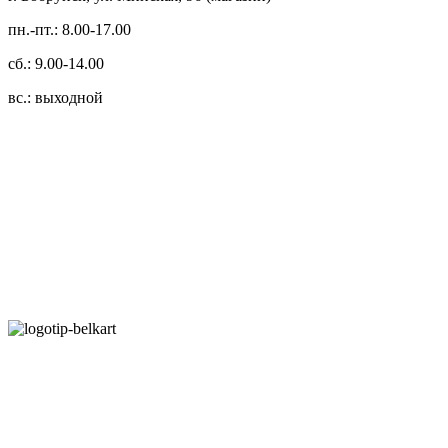
пн.-пт.: 8.00-17.00
сб.: 9.00-14.00
вс.: выходной
3.14zdc
Способы оплаты:
Безналичный банковский перевод
Наличными денежными средствами при самовывозе
Банковской пластиковой карточкой в режиме "онлайн"
АИС "Расчет" (ЕРИП)
Карты рассрочки:
Режим работы: