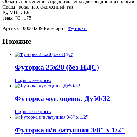
Область применения : предназначены для соединения водогазо
Среда : вода, пар, сжиженный газ
Ру, МПа : 1,6
t мах, °С : 175
Артикул:
00004239
Категория:
Футорки
Похожие
Футорка 25х20 (без НДС)
Login to see prices
Футорка чуг. оцинк. Ду50/32
Login to see prices
Футорка н/в латунная 3/8″ х 1/2″