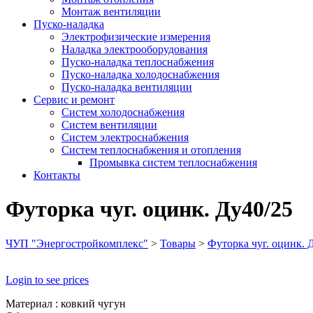
Монтаж вентиляции
Пуско-наладка
Электрофизические измерения
Наладка электрооборудования
Пуско-наладка теплоснабжения
Пуско-наладка холодоснабжения
Пуско-наладка вентиляции
Сервис и ремонт
Систем холодоснабжения
Систем вентиляции
Систем электроснабжения
Систем теплоснабжения и отопления
Промывка систем теплоснабжения
Контакты
Футорка чуг. оцинк. Ду40/25
ЧУП "Энергостройкомплекс"
>
Товары
>
Футорка чуг. оцинк. 
Login to see prices
Материал : ковкий чугун