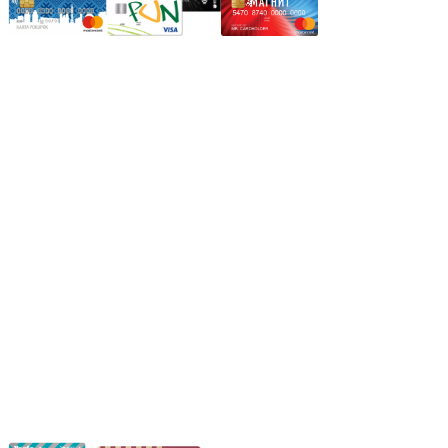
Режим работы:
Пн.-Пт.: 8.00-17.00
Сб: 9.00-14.00,
Вс.: Выходной.
*Прием заказа через корзину сайта, круглосуточно.
*Если интересуещего вас товара нет в наличии, свяжитесь с
нашим менеджером или оставьте сообщение по электронной
почте, в рабочее время ваше сообщение будет обработано.