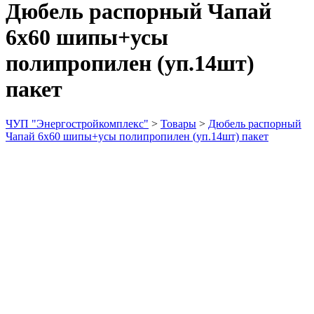
Дюбель распорный Чапай
6х60 шипы+усы
полипропилен (уп.14шт)
пакет
ЧУП "Энергостройкомплекс"
>
Товары
>
Дюбель распорный
Чапай 6х60 шипы+усы полипропилен (уп.14шт) пакет