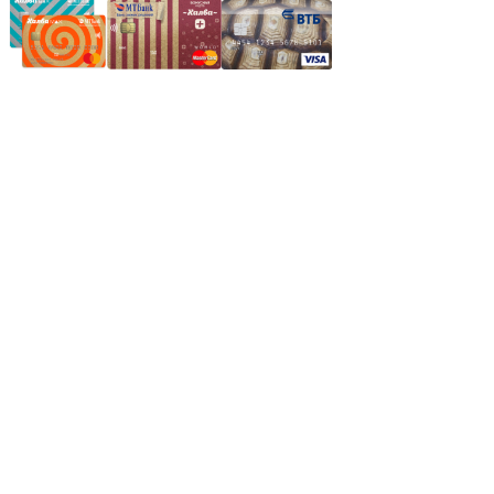
Частное производственное унитарное предприятие
"Энергостройкомплекс"
Юридический адрес: 213805, г. Бобруйск, пер. Расковой, 9
УНН 790313889
Свидетельство о регистрации
790313889 от 14.03.2006 г.
Регистрирующий орган: Бобруйский горисполком,
Зарегестрирован в торговом реестре 29.02.2016