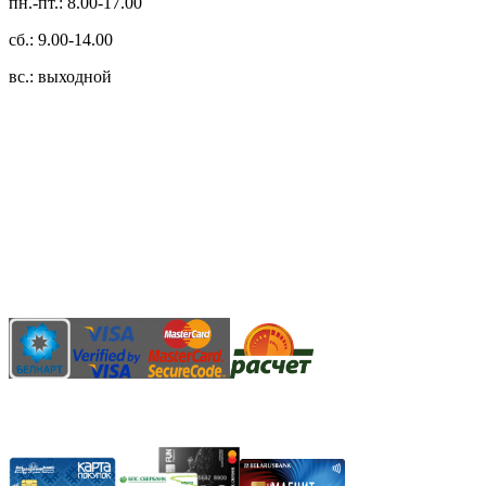
пн.-пт.: 8.00-17.00
сб.: 9.00-14.00
вс.: выходной
3.14zdc
Способы оплаты:
Безналичный банковский перевод
Наличными денежными средствами при самовывозе
Банковской пластиковой карточкой в режиме "онлайн"
АИС "Расчет" (ЕРИП)
Карты рассрочки: