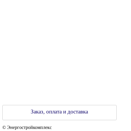
УНН 790313889
Свидетельство о регистрации
790313889 от 14.03.2006 г.
Регистрирующий орган: Бобруйский горисполком,
Зарегестрирован в торговом реестре 29.02.2016
Заказ, оплата и доставка
© Энергостройкомплекс