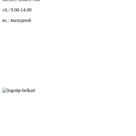
сб.: 9.00-14.00
вс.: выходной
3.14zdc
Способы оплаты:
Безналичный банковский перевод
Наличными денежными средствами при самовывозе
Банковской пластиковой карточкой в режиме "онлайн"
АИС "Расчет" (ЕРИП)
Карты рассрочки:
Режим работы: