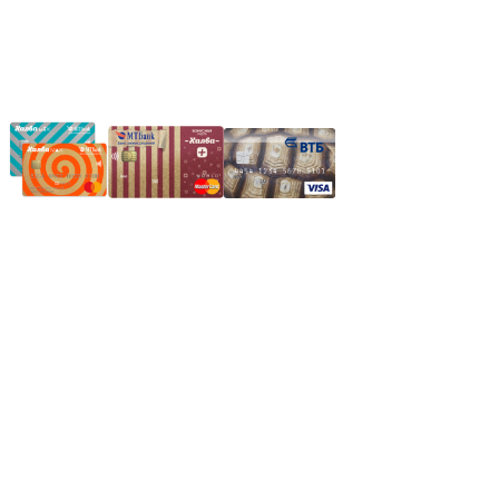
Частное производственное унитарное предприятие
"Энергостройкомплекс"
Юридический адрес: 213805, г. Бобруйск, пер. Расковой, 9
УНН 790313889
Свидетельство о регистрации
790313889 от 14.03.2006 г.
Регистрирующий орган: Бобруйский горисполком,
Зарегестрирован в торговом реестре 29.02.2016