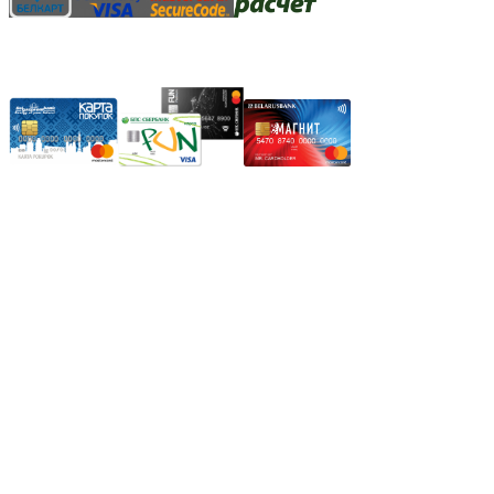
Карты рассрочки:
Режим работы:
Пн.-Пт.: 8.00-17.00
Сб: 9.00-14.00,
Вс.: Выходной.
*Прием заказа через корзину сайта, круглосуточно.
*Если интересуещего вас товара нет в наличии, свяжитесь с
нашим менеджером или оставьте сообщение по электронной
почте, в рабочее время ваше сообщение будет обработано.