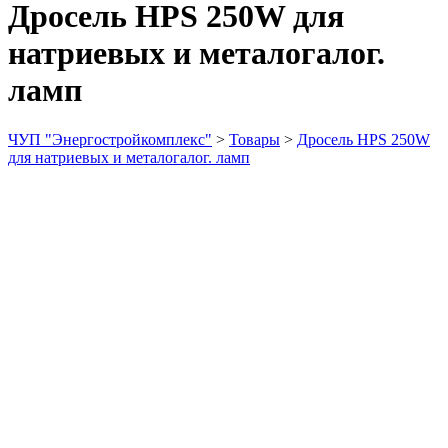
Дросель НРS 250W для
натриевых и металогалог.
ламп
ЧУП "Энергостройкомплекс"
>
Товары
>
Дросель НРS 250W
для натриевых и металогалог. ламп