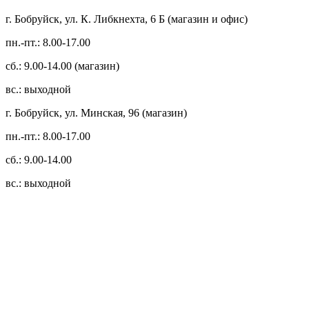
г. Бобруйск, ул. К. Либкнехта, 6 Б (магазин и офис)
пн.-пт.: 8.00-17.00
сб.: 9.00-14.00 (магазин)
вс.: выходной
г. Бобруйск, ул. Минская, 96 (магазин)
пн.-пт.: 8.00-17.00
сб.: 9.00-14.00
вс.: выходной
3.14zdc
Способы оплаты:
Безналичный банковский перевод
Наличными денежными средствами при самовывозе
Банковской пластиковой карточкой в режиме "онлайн"