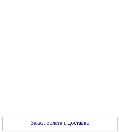
Юридический адрес: 213805, г. Бобруйск, пер. Расковой, 9
УНН 790313889
Свидетельство о регистрации
790313889 от 14.03.2006 г.
Регистрирующий орган: Бобруйский горисполком,
Зарегестрирован в торговом реестре 29.02.2016
Заказ, оплата и доставка