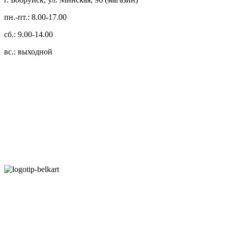
пн.-пт.: 8.00-17.00
сб.: 9.00-14.00
вс.: выходной
3.14zdc
Способы оплаты:
Безналичный банковский перевод
Наличными денежными средствами при самовывозе
Банковской пластиковой карточкой в режиме "онлайн"
АИС "Расчет" (ЕРИП)
Карты рассрочки: