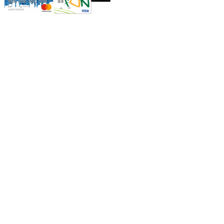
Режим работы:
Пн.-Пт.: 8.00-17.00
Сб: 9.00-14.00,
Вс.: Выходной.
*Прием заказа через корзину сайта, круглосуточно.
*Если интересуещего вас товара нет в наличии, свяжитесь с
нашим менеджером или оставьте сообщение по электронной
почте, в рабочее время ваше сообщение будет обработано.