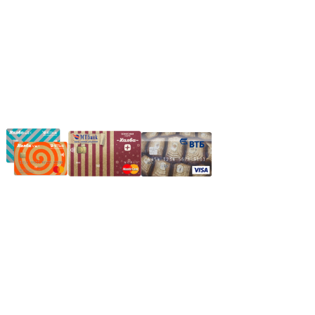
нашим менеджером или оставьте сообщение по электронной
почте, в рабочее время ваше сообщение будет обработано.
Частное производственное унитарное предприятие
"Энергостройкомплекс"
Юридический адрес: 213805, г. Бобруйск, пер. Расковой, 9
УНН 790313889
Свидетельство о регистрации
790313889 от 14.03.2006 г.