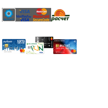
АИС "Расчет" (ЕРИП)
Карты рассрочки:
Режим работы:
Пн.-Пт.: 8.00-17.00
Сб: 9.00-14.00,
Вс.: Выходной.
*Прием заказа через корзину сайта, круглосуточно.
*Если интересуещего вас товара нет в наличии, свяжитесь с