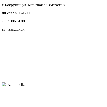
г. Бобруйск, ул. Минская, 96 (магазин)
пн.-пт.: 8.00-17.00
сб.: 9.00-14.00
вс.: выходной
3.14zdc
Способы оплаты:
Безналичный банковский перевод
Наличными денежными средствами при самовывозе
Банковской пластиковой карточкой в режиме "онлайн"
АИС "Расчет" (ЕРИП)
Карты рассрочки: