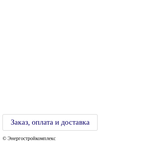
УНН 790313889
Свидетельство о регистрации
790313889 от 14.03.2006 г.
Регистрирующий орган: Бобруйский горисполком,
Зарегестрирован в торговом реестре 29.02.2016
Заказ, оплата и доставка
© Энергостройкомплекс