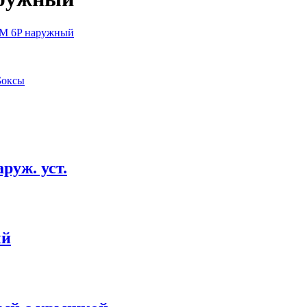
SM 6P наружный
Боксы
руж. уст.
ый