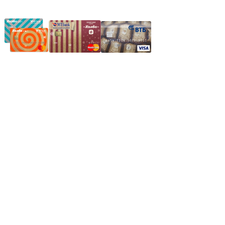
Частное производственное унитарное предприятие
"Энергостройкомплекс"
Юридический адрес: 213805, г. Бобруйск, пер. Расковой, 9
УНН 790313889
Свидетельство о регистрации
790313889 от 14.03.2006 г.
Регистрирующий орган: Бобруйский горисполком,
Зарегестрирован в торговом реестре 29.02.2016