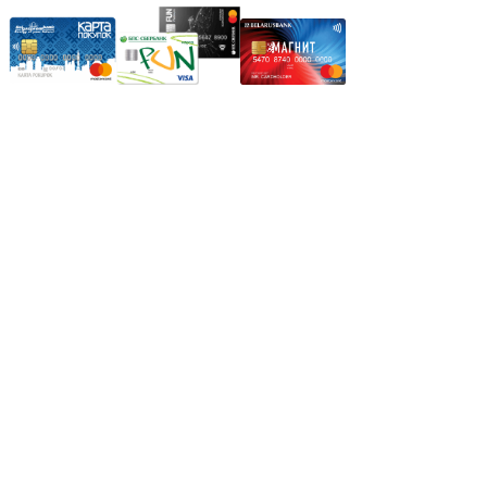
Режим работы:
Пн.-Пт.: 8.00-17.00
Сб: 9.00-14.00,
Вс.: Выходной.
*Прием заказа через корзину сайта, круглосуточно.
*Если интересуещего вас товара нет в наличии, свяжитесь с
нашим менеджером или оставьте сообщение по электронной
почте, в рабочее время ваше сообщение будет обработано.