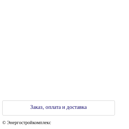
УНН 790313889
Свидетельство о регистрации
790313889 от 14.03.2006 г.
Регистрирующий орган: Бобруйский горисполком,
Зарегестрирован в торговом реестре 29.02.2016
Заказ, оплата и доставка
© Энергостройкомплекс