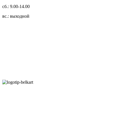
сб.: 9.00-14.00
вс.: выходной
3.14zdc
Способы оплаты:
Безналичный банковский перевод
Наличными денежными средствами при самовывозе
Банковской пластиковой карточкой в режиме "онлайн"
АИС "Расчет" (ЕРИП)
Карты рассрочки:
Режим работы:
Пн.-Пт.: 8.00-17.00