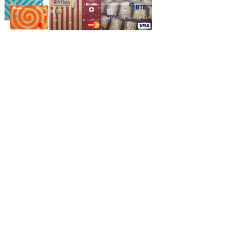
Частное производственное унитарное предприятие
"Энергостройкомплекс"
Юридический адрес: 213805, г. Бобруйск, пер. Расковой, 9
УНН 790313889
Свидетельство о регистрации
790313889 от 14.03.2006 г.
Регистрирующий орган: Бобруйский горисполком,
Зарегестрирован в торговом реестре 29.02.2016