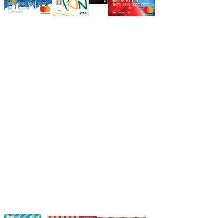
Режим работы:
Пн.-Пт.: 8.00-17.00
Сб: 9.00-14.00,
Вс.: Выходной.
*Прием заказа через корзину сайта, круглосуточно.
*Если интересуещего вас товара нет в наличии, свяжитесь с
нашим менеджером или оставьте сообщение по электронной
почте, в рабочее время ваше сообщение будет обработано.