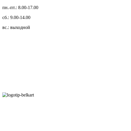
пн.-пт.: 8.00-17.00
сб.: 9.00-14.00
вс.: выходной
3.14zdc
Способы оплаты:
Безналичный банковский перевод
Наличными денежными средствами при самовывозе
Банковской пластиковой карточкой в режиме "онлайн"
АИС "Расчет" (ЕРИП)
Карты рассрочки:
Режим работы: