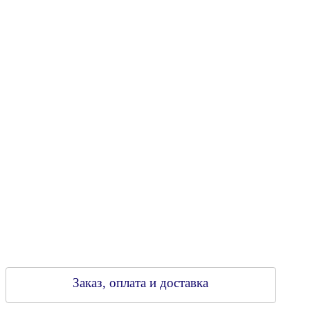
Юридический адрес: 213805, г. Бобруйск, пер. Расковой, 9
УНН 790313889
Свидетельство о регистрации
790313889 от 14.03.2006 г.
Регистрирующий орган: Бобруйский горисполком,
Зарегестрирован в торговом реестре 29.02.2016
Заказ, оплата и доставка