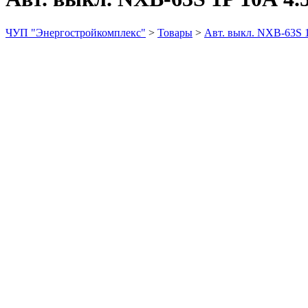
ЧУП "Энергостройкомплекс"
>
Товары
>
Авт. выкл. NXB-63S 1