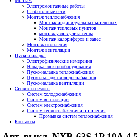
Монтаж
Электромонтажные работы
Слаботочные сети
Монтаж теплоснабжения
Монтаж индивидуальных котельных
Монтаж тепловых пунктов
монтаж узлов учета тепла
Монтаж калориферов и завес
Монтаж отопления
Монтаж вентиляции
Пуско-наладка
Электрофизические измерения
Наладка электрооборудования
Пуско-наладка теплоснабжения
Пуско-наладка холодоснабжения
Пуско-наладка вентиляции
Сервис и ремонт
Систем холодоснабжения
Систем вентиляции
Систем электроснабжения
Систем теплоснабжения и отопления
Промывка систем теплоснабжения
Контакты
Авт. выкл. NXB-63S 1P 10А 4.