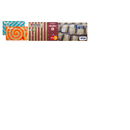
Частное производственное унитарное предприятие
"Энергостройкомплекс"
Юридический адрес: 213805, г. Бобруйск, пер. Расковой, 9
УНН 790313889
Свидетельство о регистрации
790313889 от 14.03.2006 г.
Регистрирующий орган: Бобруйский горисполком,
Зарегестрирован в торговом реестре 29.02.2016