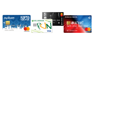
Карты рассрочки:
Режим работы:
Пн.-Пт.: 8.00-17.00
Сб: 9.00-14.00,
Вс.: Выходной.
*Прием заказа через корзину сайта, круглосуточно.
*Если интересуещего вас товара нет в наличии, свяжитесь с
нашим менеджером или оставьте сообщение по электронной
почте, в рабочее время ваше сообщение будет обработано.