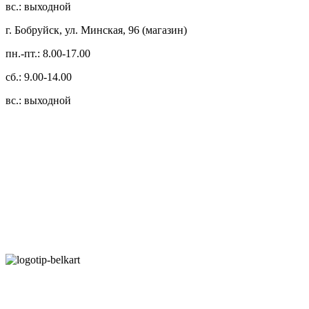
вс.: выходной
г. Бобруйск, ул. Минская, 96 (магазин)
пн.-пт.: 8.00-17.00
сб.: 9.00-14.00
вс.: выходной
3.14zdc
Способы оплаты:
Безналичный банковский перевод
Наличными денежными средствами при самовывозе
Банковской пластиковой карточкой в режиме "онлайн"
АИС "Расчет" (ЕРИП)
Карты рассрочки: