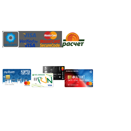
Наличными денежными средствами при самовывозе
Банковской пластиковой карточкой в режиме "онлайн"
АИС "Расчет" (ЕРИП)
Карты рассрочки:
Режим работы:
Пн.-Пт.: 8.00-17.00
Сб: 9.00-14.00,
Вс.: Выходной.