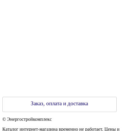
Свидетельство о регистрации
790313889 от 14.03.2006 г.
Регистрирующий орган: Бобруйский горисполком,
Зарегестрирован в торговом реестре 29.02.2016
Заказ, оплата и доставка
© Энергостройкомплекс
Каталог интернет-магазина временно не работает. Цены и