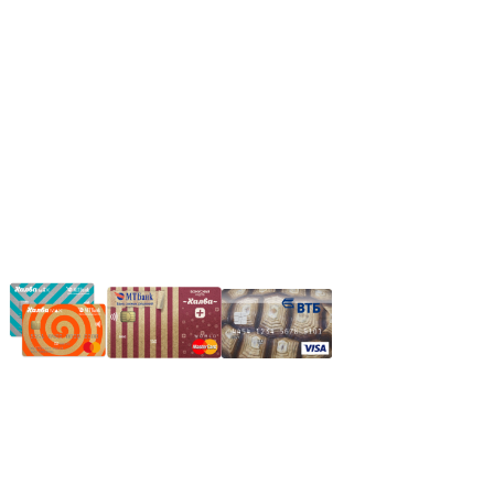
*Прием заказа через корзину сайта, круглосуточно.
*Если интересуещего вас товара нет в наличии, свяжитесь с
нашим менеджером или оставьте сообщение по электронной
почте, в рабочее время ваше сообщение будет обработано.
Частное производственное унитарное предприятие
"Энергостройкомплекс"
Юридический адрес: 213805, г. Бобруйск, пер. Расковой, 9
УНН 790313889