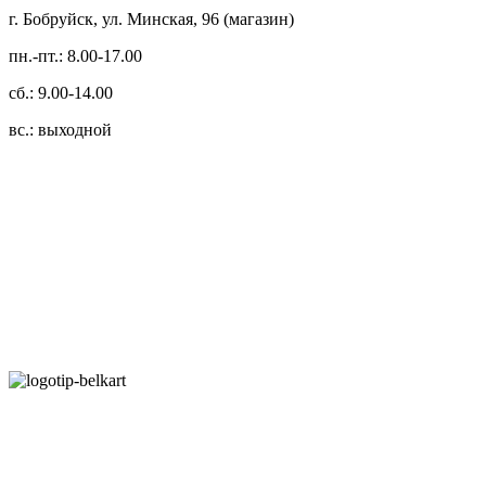
г. Бобруйск, ул. Минская, 96 (магазин)
пн.-пт.: 8.00-17.00
сб.: 9.00-14.00
вс.: выходной
3.14zdc
Способы оплаты:
Безналичный банковский перевод
Наличными денежными средствами при самовывозе
Банковской пластиковой карточкой в режиме "онлайн"
АИС "Расчет" (ЕРИП)
Карты рассрочки: