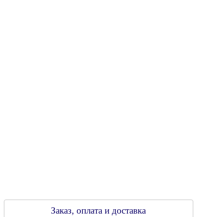
"Энергостройкомплекс"
Юридический адрес: 213805, г. Бобруйск, пер. Расковой, 9
УНН 790313889
Свидетельство о регистрации
790313889 от 14.03.2006 г.
Регистрирующий орган: Бобруйский горисполком,
Зарегестрирован в торговом реестре 29.02.2016
Заказ, оплата и доставка